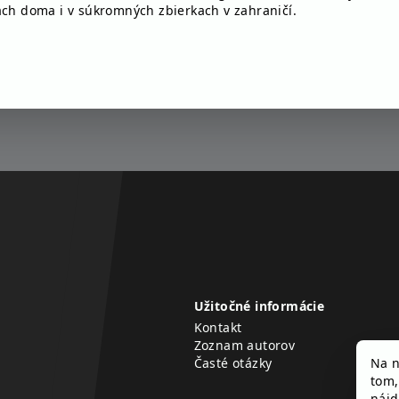
ach doma i v súkromných zbierkach v zahraničí.
Užitočné informácie
Kontakt
Zoznam autorov
Časté otázky
Na n
tom,
náj