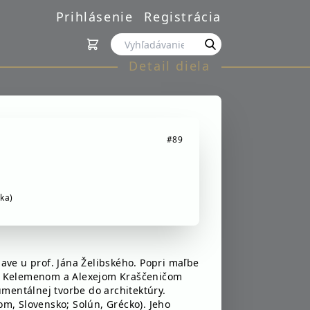
Prihlásenie
Registrácia
Detail diela
#89
rka)
lave u prof. Jána Želibského. Popri maľbe
Jánom Kelemenom a Alexejom Kraščeničom
mentálnej tvorbe do architektúry.
m, Slovensko; Solún, Grécko). Jeho