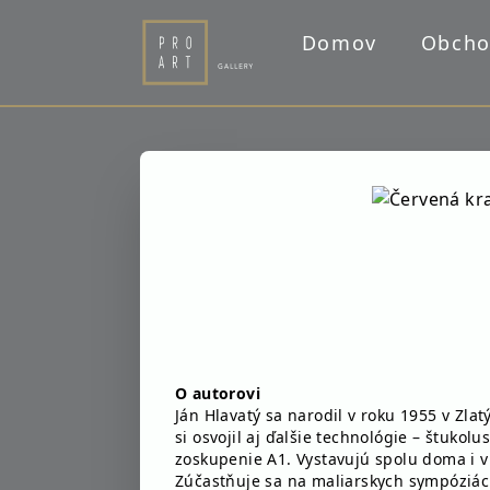
Domov
Obch
O autorovi
Ján Hlavatý sa narodil v roku 1955 v Zla
si osvojil aj ďalšie technológie – štuko
zoskupenie A1. Vystavujú spolu doma i v
Zúčastňuje sa na maliarskych sympóziác