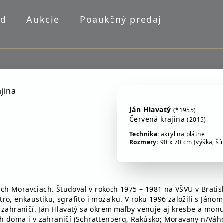
od
Aukcie
Poaukčný predaj
Ján Hlavatý
(*1955)
Červená krajina
(2015)
Technika:
akryl na plátne
Rozmery:
90 x 70 cm (výška, ší
tých Moravciach. Študoval v rokoch 1975 – 1981 na VŠVU v Bratis
lustro, enkaustiku, sgrafito i mozaiku. V roku 1996 založili s 
 zahraničí. Ján Hlavatý sa okrem maľby venuje aj kresbe a monu
h doma i v zahraničí (Schrattenberg, Rakúsko; Moravany n/Váho