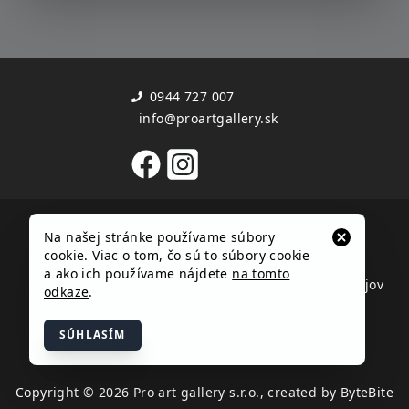
0944 727 007
info@proartgallery.sk
Užitočné informácie
Dôležité dokumenty
Na našej stránke používame súbory
Kontakt
Obchodné podmienky
cookie. Viac o tom, čo sú to súbory cookie
Zoznam autorov
Reklamačný poriadok
a ako ich používame nájdete
na tomto
Časté otázky
Ochrana osobných údajov
odkaze
.
Cookies
SÚHLASÍM
Copyright © 2026 Pro art gallery s.r.o., created by ByteBite