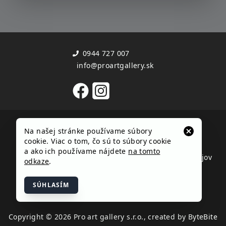
0944 727 007
info@proartgallery.sk
Užitočné informácie
Dôležité dokumenty
Na našej stránke používame súbory
Kontakt
Obchodné podmienky
cookie. Viac o tom, čo sú to súbory cookie
Zoznam autorov
Reklamačný poriadok
a ako ich používame nájdete
na tomto
Časté otázky
Ochrana osobných údajov
odkaze
.
Cookies
SÚHLASÍM
Copyright © 2026 Pro art gallery s.r.o., created by ByteBite