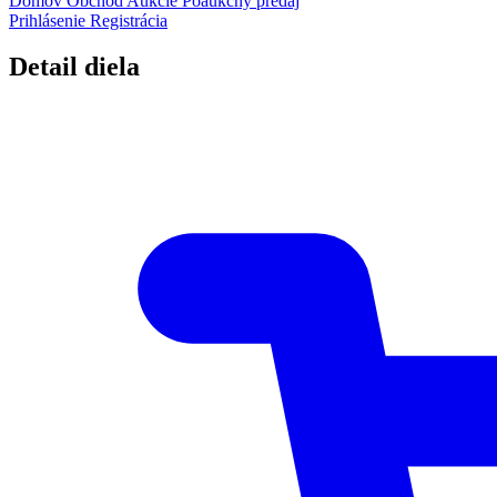
Domov
Obchod
Aukcie
Poaukčný predaj
Prihlásenie
Registrácia
Detail diela