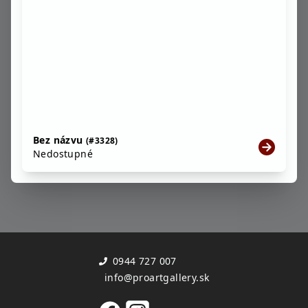
Bez názvu
(#3328)
Nedostupné
0944 727 007
info@proartgallery.sk