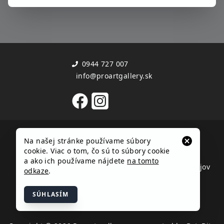
0944 727 007
info@proartgallery.sk
Užitočné informácie
Dôležité dokumenty
Na našej stránke používame súbory
Kontakt
Obchodné podmienky
cookie. Viac o tom, čo sú to súbory cookie
Zoznam autorov
Reklamačný poriadok
a ako ich používame nájdete
na tomto
Časté otázky
Ochrana osobných údajov
odkaze
.
Cookies
SÚHLASÍM