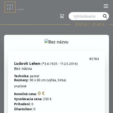
Detail diela
#2784
Ľudovít Lehen
(*3.6.1925 - †12.5.2014)
Bez názvu
Technika:
pastel
Rozmery:
90 x 60 cm (výška, šírka)
značené
0 €
Konečná cena:
Vyvolávacia cena:
250 €
Prihodení:
0
Účastníkov:
0