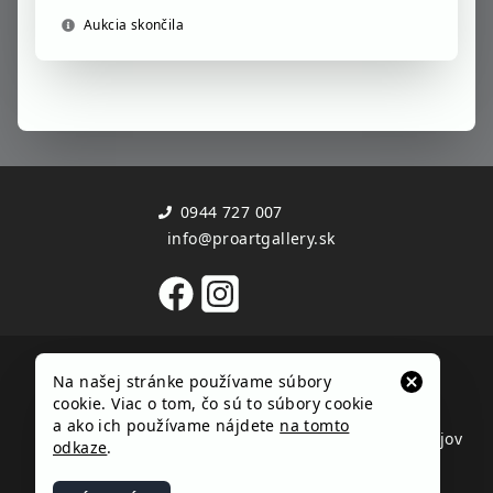
Aukcia skončila
0944 727 007
info@proartgallery.sk
Užitočné informácie
Dôležité dokumenty
Na našej stránke používame súbory
Kontakt
Obchodné podmienky
cookie. Viac o tom, čo sú to súbory cookie
Zoznam autorov
Reklamačný poriadok
a ako ich používame nájdete
na tomto
Časté otázky
Ochrana osobných údajov
odkaze
.
Cookies